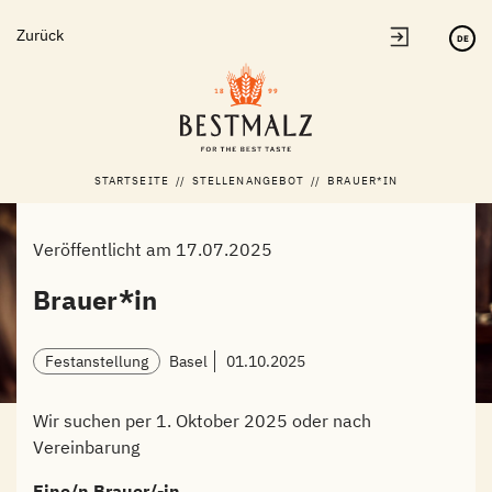
Zum
Zurück
Inhalt
DE
springen
STARTSEITE
//
STELLENANGEBOT
//
BRAUER*IN
Veröffentlicht am 17.07.2025
Brauer*in
Festanstellung
Basel
01.10.2025
Wir suchen per 1. Oktober 2025 oder nach
Vereinbarung
Eine/n Brauer/-in