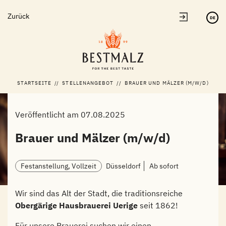
Zum
Zurück
Inhalt
DE
springen
STARTSEITE
//
STELLENANGEBOT
//
BRAUER UND MÄLZER (M/W/D)
Veröffentlicht am 07.08.2025
Brauer und Mälzer (m/w/d)
Festanstellung, Vollzeit
Düsseldorf
Ab sofort
Wir sind das Alt der Stadt, die traditionsreiche
Obergärige Hausbrauerei Uerige
seit 1862!
Für unsere Brauerei suchen wir einen